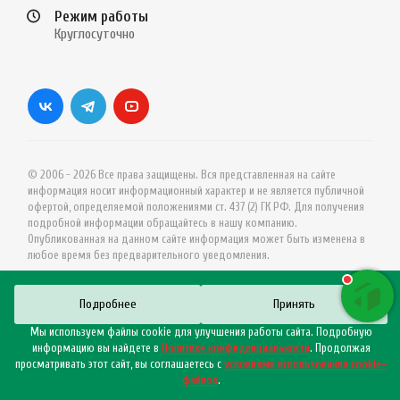
Режим работы
Круглосуточно
© 2006 - 2026 Все права защищены. Вся представленная на сайте
информация носит информационный характер и не является публичной
офертой, определяемой положениями ст. 437 (2) ГК РФ. Для получения
подробной информации обращайтесь в нашу компанию.
Опубликованная на данном сайте информация может быть изменена в
любое время без предварительного уведомления.
Подробнее
Принять
Мы используем файлы cookie для улучшения работы сайта. Подробную
информацию вы найдете в
Политике конфиденциальности
. Продолжая
просматривать этот сайт, вы соглашаетесь с
условиями использования cookie–
файлов
.