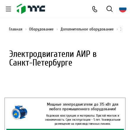
Главная
Оборудование
Дополнительное оборудование
Элект
Электродвигатели АИР в
Санкт-Петербурге
Мощные электродвигатели до 315 кВт для
любого промышленного оборудования!
Надежная конструкция и материалы. Простой монтаж и
экономичность. Срок эксплуатации - 5 лет. Универсальное
размещение на производственных линиях.