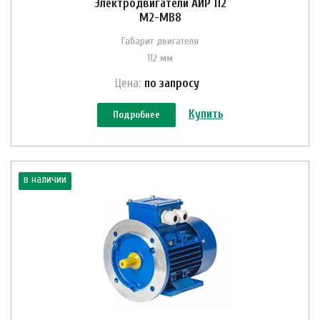
Электродвигатели АИР 112
M2-MB8
Габарит двигателя
112 мм
Цена:
по зап
р
осу
Купить
Подробнее
в наличии