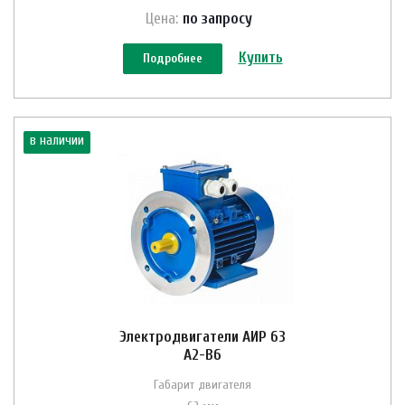
Цена:
по зап
р
осу
Купить
Подробнее
в наличии
Электродвигатели АИР 63
A2-B6
Габарит двигателя