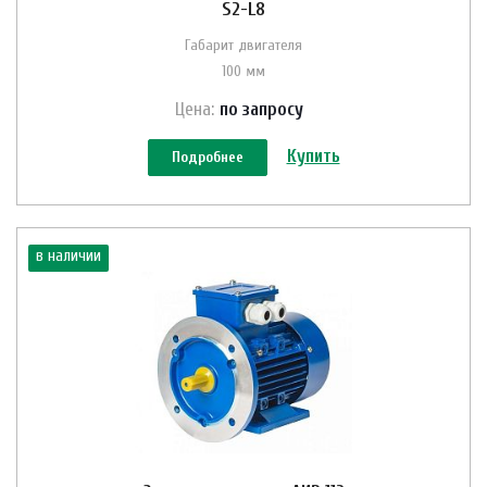
S2-L8
Габарит двигателя
100 мм
Цена:
по зап
р
осу
Купить
Подробнее
в наличии