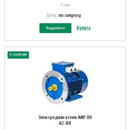
71 мм
Цена:
по зап
р
осу
Купить
Подробнее
в наличии
Электродвигатели АИР 80
A2-B8