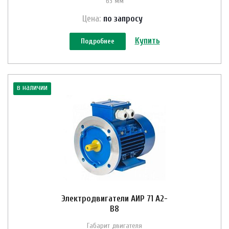
63 мм
Цена:
по зап
р
осу
Купить
Подробнее
в наличии
Электродвигатели АИР 71 A2-
B8
Габарит двигателя