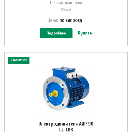
Габарит двигателя
80 мм
Цена:
по зап
р
осу
Купить
Подробнее
в наличии
Электродвигатели АИР 90
L2-LB8