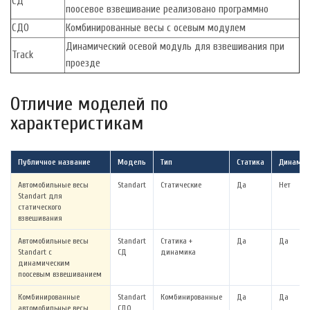
СД
поосевое взвешивание реализовано программно
СДО
Комбинированные весы с осевым модулем
Динамический осевой модуль для взвешивания при
Track
проезде
Отличие моделей по
характеристикам
Публичное название
Модель
Тип
Статика
Динамик
Автомобильные весы
Standart
Статические
Да
Нет
Standart для
статического
взвешивания
Автомобильные весы
Standart
Статика +
Да
Да
Standart с
СД
динамика
динамическим
поосевым взвешиванием
Комбинированные
Standart
Комбинированные
Да
Да
автомобильные весы
СДО