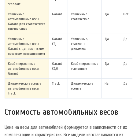
Standart
Усиленные
Garant
Усиленные
Да
Нет
автомобильные весы
статические
Garant для статического
взвешивания
Усиленные
Garant
Усиленные,
Да
Да
автомобильные весы
СД
статика +
Garant с динамическим
динамика
поосевым взвешиванием
Комбинированные
Garant
Комбинированные
Да
Да
автомобильные весы
СДО
усиленные
Garant
Динамические осевые
Track
Динамические
Нет
Да
автомобильные весы
осевые
Track
Стоимость автомобильных весов
Цена на весы для автомобилей формируется в зависимости от их
комплектации и характеристик. Все модели изготавливаются из