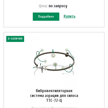
Цена:
по зап
р
осу
Купить
Подробнее
в наличии
Вибровентиляторная
система аэрации для силоса
ТТС-72-Ц