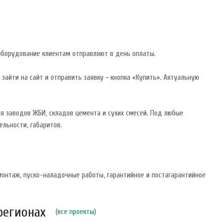
оборудование клиентам отправляют в день оплаты.
айти на сайт и отправить заявку − кнопка «Купить». Актуальную
я заводов ЖБИ, складов цемента и сухих смесей. Под любые
льности, габаритов.
монтаж, пуско-наладочные работы, гарантийное и постагарантийное
регионах
(
все проекты
)