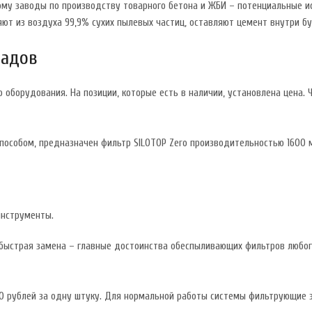
му заводы по производству товарного бетона и ЖБИ – потенциальные ис
яют из воздуха 99,9% сухих пылевых частиц, оставляют цемент внутри б
ладов
оборудования. На позиции, которые есть в наличии, установлена цена. 
способом, предназначен фильтр SILOTOP Zero производительностью 1600
инструменты.
 быстрая замена – главные достоинства обеспыливающих фильтров любог
0 рублей за одну штуку. Для нормальной работы системы фильтрующие э