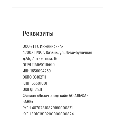
Реквизиты
ООО «ТТС Инжиниринг»
420021 РФ, г. Казань, ул. Лево-Булачная
д.56, 7 этаж, пом. 16
ОГРН 1161690116610
ИНН 1656094269
ОКПО 03162111
КПП 165501001
ОКВЭД 25.11
Филиал «Нижегородский» АО АЛЬФА-
БАНК»
Р/СЧ 40702810829160000831
К/СЧ 30101810200000000824