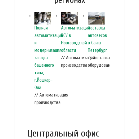
Поставка
Полная
Автоматизация
автовесов
автоматизация
БСУ в
в Санкт-
и
Новгородской
Петербург
модернизация
области
// Поставка
завода
// Автоматизация
оборудования
башенного
производства
типа,
г.Йошкар-
Ола
// Автоматизация
производства
Центральный офис